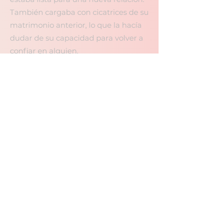
También cargaba con cicatrices de su
matrimonio anterior, lo que la hacía
dudar de su capacidad para volver a
confiar en alguien.
Pero, ¿cuándo me he rendido ante
algo que realmente quiero?
Violeta es todo lo que nunca pensé
que querría. Es hermosa, una madre
devota a su hijo, y todos en el pueblo
la adoran. Estoy seguro de que no soy
el hombre con el que ella pensó que
se enamoraría, pero quizás
finalmente tenga la oportunidad de
decir las palabras que nunca
imaginé… Quiero pasar el resto de mi
vida Amando a Violeta.