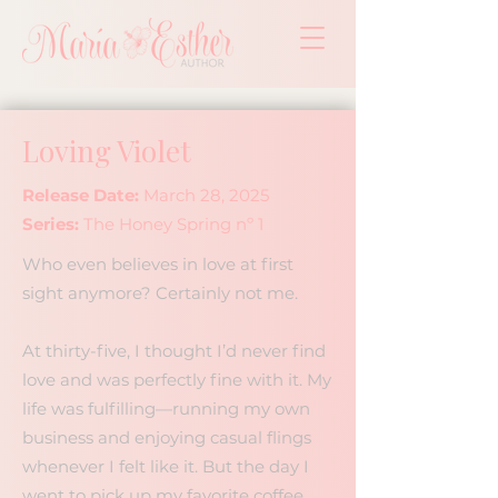
Loving Violet
Release Date:
March 28, 2025
Series:
The Honey Spring nº 1
Who even believes in love at first
sight anymore? Certainly not me.
At thirty-five, I thought I’d never find
love and was perfectly fine with it. My
life was fulfilling—running my own
business and enjoying casual flings
whenever I felt like it. But the day I
went to pick up my favorite coffee